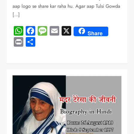
aap logo se share kar raha hu. Agar aap Tulsi Gowda
[…]
WhatsApp
Facebook
Message
Email
X
Share
Print
Share