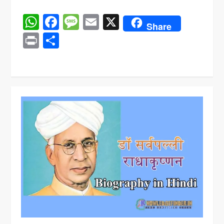
WhatsApp
Facebook
Message
Email
X
Share
Print
Share