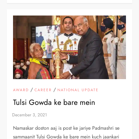
/
/
AWARD
CAREER
NATIONAL UPDATE
Tulsi Gowda ke bare mein
Namaskar doston aaj is post ke jariye Padmashri se
sammaanit Tulsi Gowda ke bare mein kuch jaankari