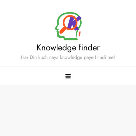
Skip
to
content
Knowledge finder
Har Din kuch naya knowledge paye Hindi me!