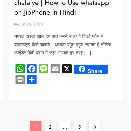
chalaiye | How to Use whatsapp
on JioPhone in Hindi
नमस्ते दोस्तो आज हम बात करने वाला है जिओ फ़ोन में
व्हाट्सएप्प कैसे चलाये। आपका बहुत बहुत स्वागत है नॉलेज
फाइंडर हिंदी ब्लॉग में जहा आपको हर तरह […]
WhatsApp
Facebook
Message
Email
X
Share
Print
Share
Page
Page
Page
Next
1
2
…
5