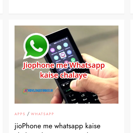
/
APPS
WHATSAPP
jioPhone me whatsapp kaise