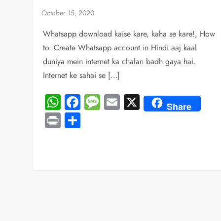
Whatsapp download kaise kare, kaha se kare!, How
to. Create Whatsapp account in Hindi aaj kaal
duniya mein internet ka chalan badh gaya hai.
Internet ke sahai se […]
WhatsApp
Facebook
Message
Email
X
Share
Print
Share
P