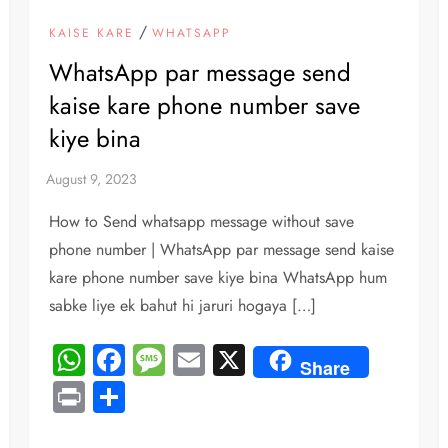
/
KAISE KARE
WHATSAPP
WhatsApp par message send
kaise kare phone number save
kiye bina
How to Send whatsapp message without save
phone number | WhatsApp par message send kaise
kare phone number save kiye bina WhatsApp hum
sabke liye ek bahut hi jaruri hogaya […]
WhatsApp
Facebook
Message
Email
X
Share
Print
Share