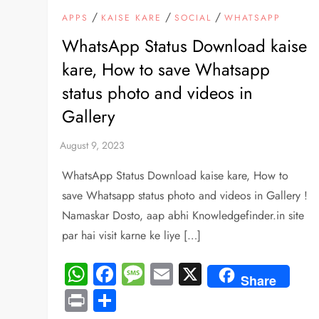
/
/
/
APPS
KAISE KARE
SOCIAL
WHATSAPP
WhatsApp Status Download kaise
kare, How to save Whatsapp
status photo and videos in
Gallery
WhatsApp Status Download kaise kare, How to
save Whatsapp status photo and videos in Gallery !
Namaskar Dosto, aap abhi Knowledgefinder.in site
par hai visit karne ke liye […]
WhatsApp
Facebook
Message
Email
X
Share
Print
Share