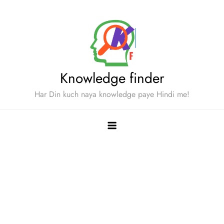
Skip
to
content
Knowledge finder
Har Din kuch naya knowledge paye Hindi me!