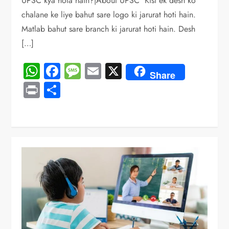
UPSC kya hota hain?|About UPSC Kisi ek desh ko
chalane ke liye bahut sare logo ki jarurat hoti hain.
Matlab bahut sare branch ki jarurat hoti hain. Desh
[…]
WhatsApp
Facebook
Message
Email
X
Share
Print
Share