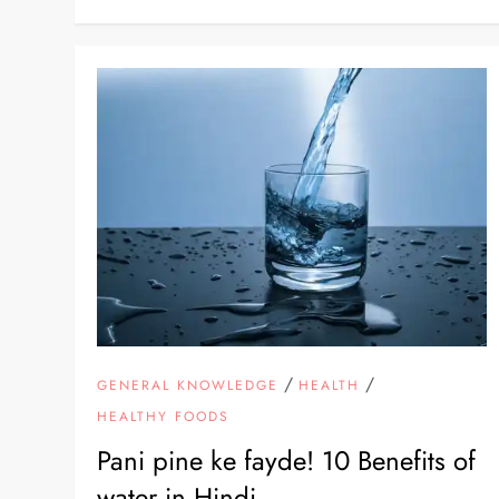
/
/
GENERAL KNOWLEDGE
HEALTH
HEALTHY FOODS
Pani pine ke fayde! 10 Benefits of
water in Hindi