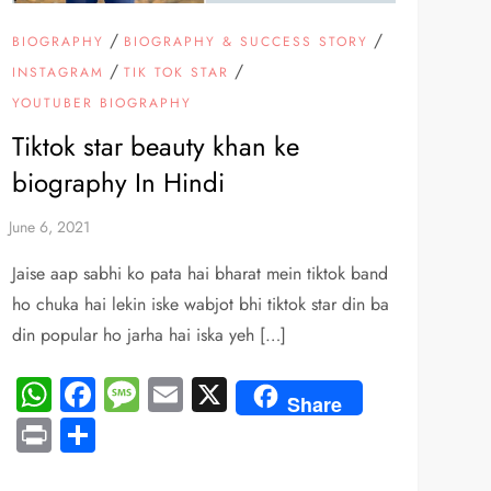
/
/
BIOGRAPHY
BIOGRAPHY & SUCCESS STORY
/
/
INSTAGRAM
TIK TOK STAR
YOUTUBER BIOGRAPHY
Tiktok star beauty khan ke
biography In Hindi
Jaise aap sabhi ko pata hai bharat mein tiktok band
ho chuka hai lekin iske wabjot bhi tiktok star din ba
din popular ho jarha hai iska yeh […]
WhatsApp
Facebook
Message
Email
X
Share
Print
Share