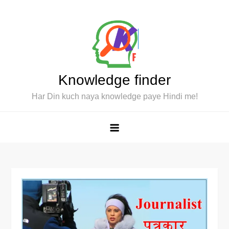
Skip
to
content
Knowledge finder
Har Din kuch naya knowledge paye Hindi me!