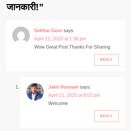
v
जानकारी!
”
i
g
Sekhar Gour
says:
April 21, 2020 at 1:38 pm
a
Wow Great Post Thanks For Sharing
t
REPLY
i
o
Jakir Hussain
says:
April 21, 2020 at 8:02 pm
n
Welcome
REPLY