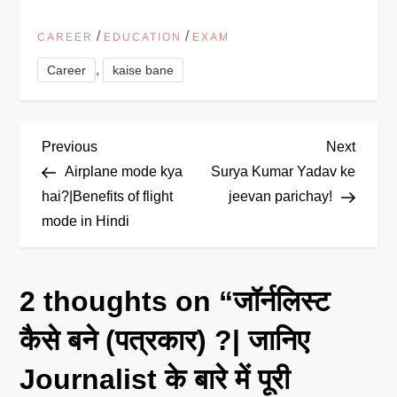
/
/
CAREER
EDUCATION
EXAM
,
Career
kaise bane
P
Previous
Next
Previous
Next
Post
Post
Airplane mode kya
Surya Kumar Yadav ke
o
hai?|Benefits of flight
jeevan parichay!
mode in Hindi
s
t
2 thoughts on “
जॉर्नलिस्ट
n
कैसे बने (पत्रकार) ?| जानिए
a
Journalist के बारे में पूरी