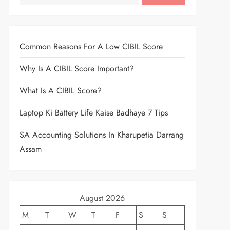
Common Reasons For A Low CIBIL Score
Why Is A CIBIL Score Important?
What Is A CIBIL Score?
Laptop Ki Battery Life Kaise Badhaye 7 Tips
SA Accounting Solutions In Kharupetia Darrang
Assam
August 2026
M
T
W
T
F
S
S