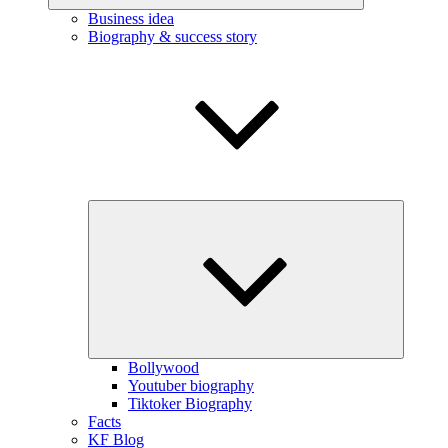
Business idea
Biography & success story
Expand
child
menu
Bollywood
Youtuber biography
Tiktoker Biography
Facts
KF Blog