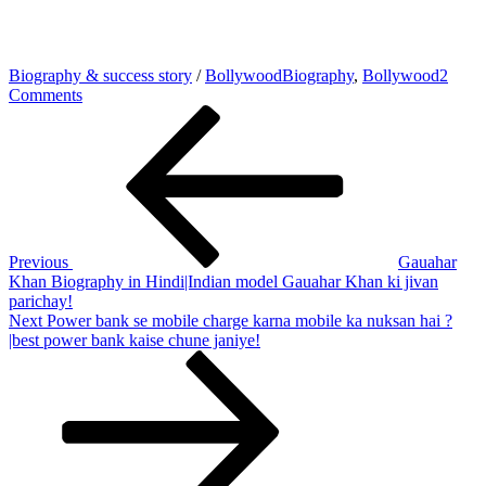
Biography & success story
/
Bollywood
Biography
,
Bollywood
2
on
Comments
Post
Previous
Shahrukh
Post
khan
navigation
Biography
in
Hindi,
Jivan
Parichay
Previous
Gauahar
Khan Biography in Hindi|Indian model Gauahar Khan ki jivan
parichay!
Next
Next
Power bank se mobile charge karna mobile ka nuksan hai ?
Post
|best power bank kaise chune janiye!