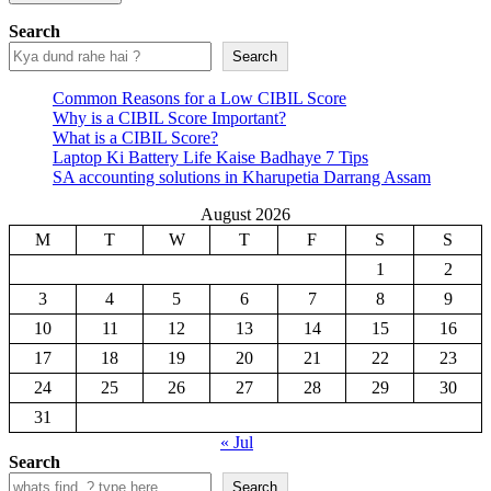
Search
Search
Common Reasons for a Low CIBIL Score
Why is a CIBIL Score Important?
What is a CIBIL Score?
Laptop Ki Battery Life Kaise Badhaye 7 Tips
SA accounting solutions in Kharupetia Darrang Assam
August 2026
M
T
W
T
F
S
S
1
2
3
4
5
6
7
8
9
10
11
12
13
14
15
16
17
18
19
20
21
22
23
24
25
26
27
28
29
30
31
« Jul
Search
Search