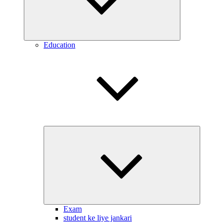
Education
Expand
child
menu
Exam
student ke liye jankari