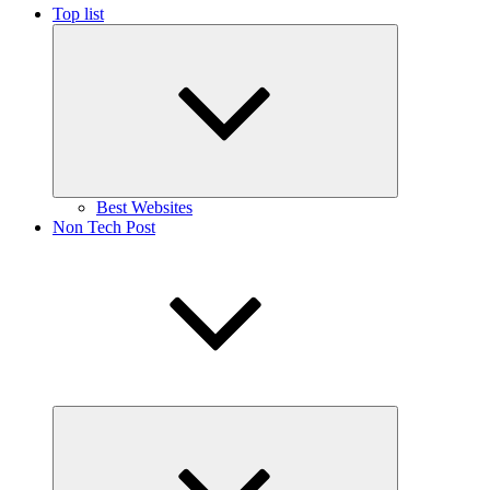
Top list
Expand
child
menu
Best Websites
Non Tech Post
Expand
child
menu