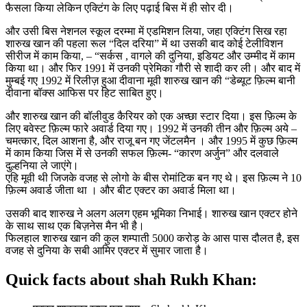
फैसला किया लेकिन एक्टिंग के लिए पढ़ाई बिस में ही सोर दी।
और उसी बिस नेशनल स्कूल दरम्मा में एडमिशन लिया, जहा एक्टिंग सिख रहा
शारुख खान की पहला रूल “दिल दरिया” में था उसकी बाद कोई टेलीविशन
सीरीज में काम किया, – “सर्कस , वागले की दुनिया, इडियट और उम्मीद में काम
किया था। और फिर 1991 में उनकी प्रेमिका गौरी से शादी कर ली। और बाद में
मुम्बई गए 1992 में रिलीज़ हुआ दीवाना मूवी शारुख खान की “डेब्यूट फ़िल्म बानी
दीवाना बॉक्स आफिस पर हिट साबित हुए।
और शारुख खान की बॉलीवुड कैरियर को एक अच्छा स्टार दिया। इस फ़िल्म के
लिए बवेस्ट फ़िल्म फारे अवार्ड दिया गए। 1992 में उनकी तीन और फ़िल्म अये –
चमत्कार, दिल आशना है, और राजू बन गए जेंटलमैन । और 1995 में कुछ फ़िल्म
में काम किया जिस में से उनकी सफल फ़िल्म- “कारण अर्जुन” और दलवाले
दुल्हनिया ले जाएंगे।
एहि मूवी थी जिजके वजह से लोगो के बीस रोमांटिक बन गए थे। इस फ़िल्म ने 10
फ़िल्म अवार्ड जीता था । और बीट एक्टर का अवार्ड मिला था।
उसकी बाद शारुख ने अलग अलग एहम भूमिका निभाई। शारुख खान एक्टर होने
के साथ साथ एक बिज़नेस मैन भी है।
फिलहाल शारुख खान की कुल शम्पाती 5000 करोड़ के आस पास दौलत है, इस
वजह से दुनिया के सबी आमिर एक्टर में सुमार जाता है।
Quick facts about shah Rukh Khan: