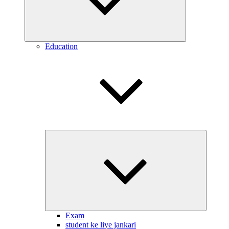
Education
Expand
child
menu
Exam
student ke liye jankari