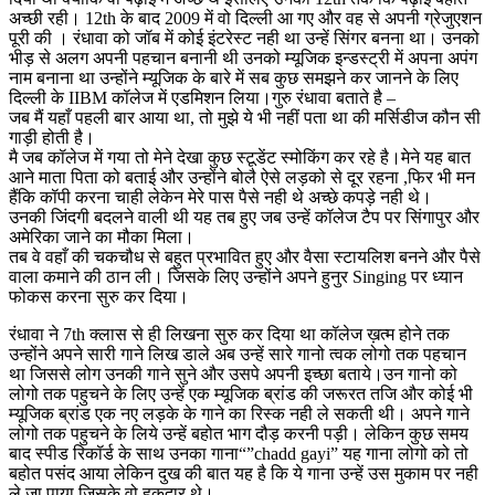
अच्छी रही। 12th के बाद 2009 में वो दिल्ली आ गए और वह से अपनी ग्रेजुएशन
पूरी की । रंधावा को जॉब में कोई इंटरेस्ट नही था उन्हें सिंगर बनना था। उनको
भीड़ से अलग अपनी पहचान बनानी थी उनको म्यूजिक इन्डस्ट्री में अपना अपंग
नाम बनाना था उन्होंने म्यूजिक के बारे में सब कुछ समझने कर जानने के लिए
दिल्ली के IIBM कॉलेज में एडमिशन लिया।गुरु रंधावा बताते है –
जब मैं यहाँ पहली बार आया था, तो मुझे ये भी नहीं पता था की मर्सिडीज कौन सी
गाड़ी होती है।
मै जब कॉलेज में गया तो मेने देखा कुछ स्टूडेंट स्मोकिंग कर रहे है।मेने यह बात
आने माता पिता को बताई और उन्होंने बोलै ऐसे लड़को से दूर रहना ,फिर भी मन
हैंकि कॉपी करना चाही लेकेन मेरे पास पैसे नही थे अच्छे कपड़े नही थे।
उनकी जिंदगी बदलने वाली थी यह तब हुए जब उन्हें कॉलेज टैप पर सिंगापुर और
अमेरिका जाने का मौका मिला।
तब वे वहाँ की चकचौध से बहुत प्रभावित हुए और वैसा स्टायलिश बनने और पैसे
वाला कमाने की ठान ली। जिसके लिए उन्होंने अपने हुनुर Singing पर ध्यान
फोकस करना सुरु कर दिया।
रंधावा ने 7th क्लास से ही लिखना सुरु कर दिया था कॉलेज ख़त्म होने तक
उन्होंने अपने सारी गाने लिख डाले अब उन्हें सारे गानो त्वक लोगो तक पहचान
था जिससे लोग उनकी गाने सुने और उसपे अपनी इच्छा बताये।उन गानो को
लोगो तक पहुचने के लिए उन्हें एक म्यूजिक ब्रांड की जरूरत तजि और कोई भी
म्यूजिक ब्रांड एक नए लड़के के गाने का रिस्क नही ले सकती थी। अपने गाने
लोगो तक पहुचने के लिये उन्हें बहोत भाग दौड़ करनी पड़ी। लेकिन कुछ समय
बाद स्पीड रिकॉर्ड के साथ उनका गाना“”chadd gayi” यह गाना लोगो को तो
बहोत पसंद आया लेकिन दुख की बात यह है कि ये गाना उन्हें उस मुकाम पर नही
ले जा पाया जिसके वो हकदार थे।