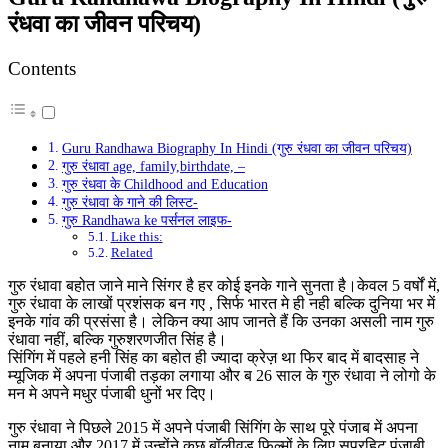
रंधवा का जीवन परिचय)
Contents
Guru Randhawa Biography In Hindi (गुरु रंधवा का जीवन परिचय)
गुरु रंधावा age, family,birthdate, –
गुरु रंधवा के Childhood and Education
गुरु रंधावा के गाने की लिस्ट-
गुरु Randhawa ke पर्सनल लाइफ-
Like this:
Related
गुरु रंधावा बहोत जाने माने सिंगर है हर कोई इनके गाने सुनता है।केवल 5 वर्षों में,
गुरु रंधावा के लाखों प्रशंसक बन गए , सिर्फ भारत मे ही नही बल्कि दुनिया भर में
इनके गांव की प्रसंसा है। लेकिन क्या आप जानते हैं कि उनका असली नाम गुरु
रंधावा नहीं, बल्कि गुरुशरणजीत सिंह है।
सिंगिंग में पहले हनी सिंह का बहोत ही ज्यादा क्रेज़ था फिर बाद में बादसाह ने
म्यूजिक में अपना पंजाबी तड़का लगाया और ब 26 साल के गुरु रंधावा ने लोगो के
मन मे अपने मधुर पंजाबी धुनों भर दिए।
गुरु रंधावा ने पिछले 2015 में अपने पंजाबी सिंगिंग के साथ पूरे पंजाब में अपना
नाम बनाया और 2017 में उन्होंने कुछ बॉलीवुड फिल्मों के लिए सुपरहिट पंजाबी