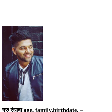
गुरु रंधावा age, family,birthdate, –