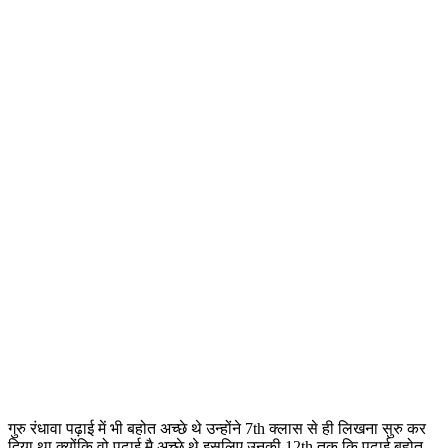
गुरु रंधावा पढ़ाई में भी बहोत अच्छे थे उन्होंने 7th क्लास से ही लिखना सुरु कर
दिया था क्योंकि वो पढ़ाई मै अच्छे थे इसलिए उनकी 12th तक कि पढ़ाई बहोत