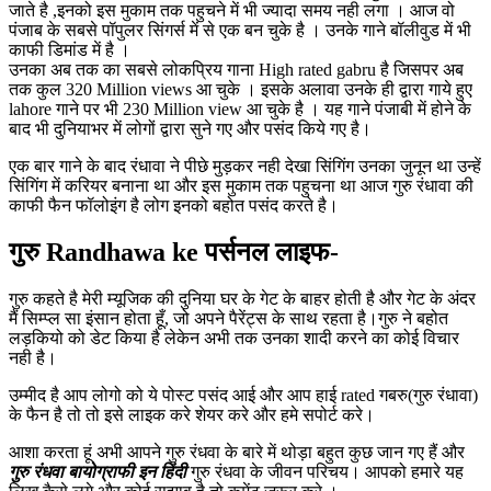
जाते है ,इनको इस मुकाम तक पहुचने में भी ज्यादा समय नही लगा । आज वो
पंजाब के सबसे पॉपुलर सिंगर्स में से एक बन चुके है । उनके गाने बॉलीवुड में भी
काफी डिमांड में है ।
उनका अब तक का सबसे लोकप्रिय गाना High rated gabru है जिसपर अब
तक कुल 320 Million views आ चुके । इसके अलावा उनके ही द्वारा गाये हुए
lahore गाने पर भी 230 Million view आ चुके है । यह गाने पंजाबी में होने के
बाद भी दुनियाभर में लोगों द्वारा सुने गए और पसंद किये गए है।
एक बार गाने के बाद रंधावा ने पीछे मुड़कर नही देखा सिंगिंग उनका जुनून था उन्हें
सिंगिंग में करियर बनाना था और इस मुकाम तक पहुचना था आज गुरु रंधावा की
काफी फैन फॉलोइंग है लोग इनको बहोत पसंद करते है।
गुरु Randhawa ke पर्सनल लाइफ-
गुरु कहते है मेरी म्यूजिक की दुनिया घर के गेट के बाहर होती है और गेट के अंदर
मैं सिम्प्ल सा इंसान होता हूँ, जो अपने पैरेंट्स के साथ रहता है।गुरु ने बहोत
लड़कियो को डेट किया है लेकेन अभी तक उनका शादी करने का कोई विचार
नही है।
उम्मीद है आप लोगो को ये पोस्ट पसंद आई और आप हाई rated गबरु(गुरु रंधावा)
के फैन है तो तो इसे लाइक करे शेयर करे और हमे सपोर्ट करे।
आशा करता हूं अभी आपने गुरु रंधवा के बारे में थोड़ा बहुत कुछ जान गए हैं और
गुरु रंधवा बायोग्राफी इन हिंदी
गुरु रंधवा के जीवन परिचय। आपको हमारे यह