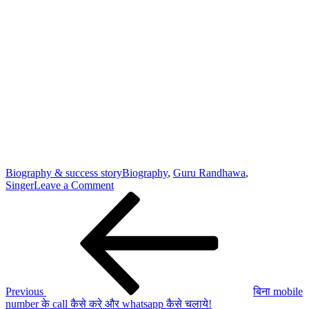
Biography & success story
Biography
,
Guru Randhawa
,
on
Singer
Leave a Comment
Post
Previous
Guru
Post
Randhawa
navigation
Biography
in
Hindi,
जीवन
परिचय
Previous
बिना mobile
number के call कैसे करे और whatsapp कैसे चलाये!