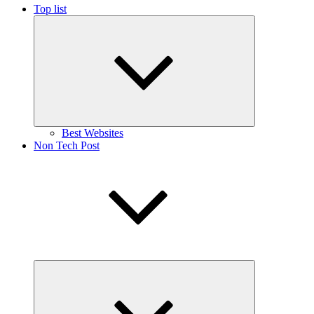
Top list
Expand
child
menu
Best Websites
Non Tech Post
Expand
child
menu