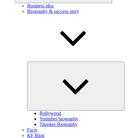
Business idea
Biography & success story
Expand
child
menu
Bollywood
Youtuber biography
Tiktoker Biography
Facts
KF Blog