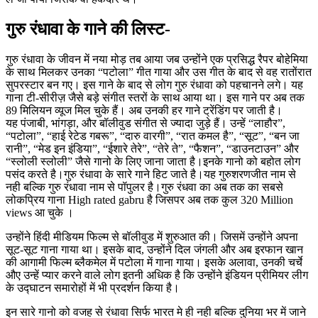
गुरु रंधावा के गाने की लिस्ट-
गुरु रंधावा के जीवन में नया मोड़ तब आया जब उन्होंने एक प्रसिद्ध रैपर बोहेमिया
के साथ मिलकर उनका “पटोला” गीत गाया और उस गीत के बाद से वह रातोंरात
सुपरस्टार बन गए। इस गाने के बाद से लोग गुरु रंधावा को पहचानने लगे। यह
गाना टी-सीरीज़ जैसे बड़े संगीत स्तरों के साथ आया था। इस गाने पर अब तक
89 मिलियन व्यूज मिल चुके हैं। अब उनकी हर गाने ट्रेंडिंग पर जाती है।
यह पंजाबी, भांगड़ा, और बॉलीवुड संगीत से ज्यादा जुड़े हैं। उन्हें “लाहौर”,
“पटोला”, “हाई रेटेड गबरू”, “दारु वारगी”, “रात कमल है”, “सूट”, “बन जा
रानी”, “मेड इन इंडिया”, “ईशारे तेरे”, “तेरे ते”, “फैशन”, “डाउनटाउन” और
“स्लोली स्लोली” जैसे गानो के लिए जाना जाता है।इनके गानो को बहोत लोग
पसंद करते है।गुरु रंधावा के सारे गाने हिट जाते है।यह गुरुशरणजीत नाम से
नही बल्कि गुरु रंधावा नाम से पॉपुलर है।गुरु रंधवा का अब तक का सबसे
लोकप्रिय गाना High rated gabru है जिसपर अब तक कुल 320 Million
views आ चुके ।
उन्होंने हिंदी मीडियम फिल्म से बॉलीवुड में शुरुआत की। जिसमें उन्होंने अपना
सूट-सूट गाना गाया था। इसके बाद, उन्होंने दिल जंगली और अब इरफान खान
की आगामी फिल्म ब्लैकमेल में पटोला में गाना गाया। इसके अलावा, उनकी चर्चे
औए उन्हें प्यार करने वाले लोग इतनी अधिक है कि उन्होंने इंडियन प्रीमियर लीग
के उद्घाटन समारोहों में भी प्रदर्शन किया है।
इन सारे गानो को वजह से रंधावा सिर्फ भारत मे ही नही बल्कि दुनिया भर में जाने