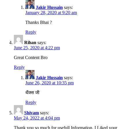
Jakir Hussain
says:
January 28, 2020 at 9:20 am
Thanks Bhai ?
Reply
Rihan
says:
June 25, 2020 at 4:22 pm
Great Content Bro
Reply
Jakir Hussain
says:
June 26, 2020 at 10:35 pm
थैंक्स जी
Reply
Shivam
says:
May 24, 2022 at 4:04 pm
Thank you so much for usefull Information. I Liked your