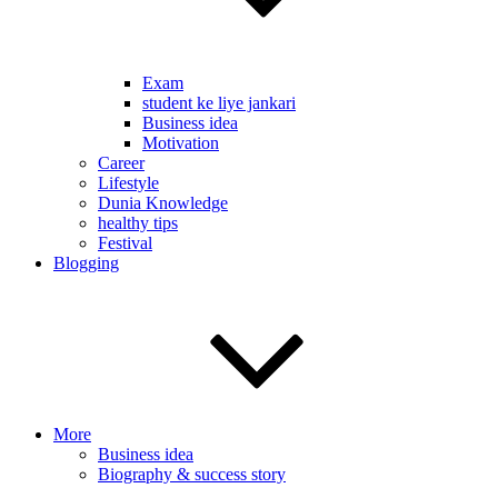
Exam
student ke liye jankari
Business idea
Motivation
Career
Lifestyle
Dunia Knowledge
healthy tips
Festival
Blogging
More
Business idea
Biography & success story