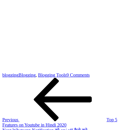
on
blogging
Blogging
,
Blogging Tools
9 Comments
Post
Previous
Blog
Post
के
navigation
लिए
High
Quality
Backlinks
कैसे
बनाये!
Previous
Top 5
Features on Youtube in Hindi 2020
Next