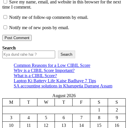
Save my name, email, and website in this browser for the next
time I comment.
Notify me of follow-up comments by email.
Notify me of new posts by email.
Search
Search
Common Reasons for a Low CIBIL Score
Why is a CIBIL Score Important?
What is a CIBIL Score?
Laptop Ki Battery Life Kaise Badhaye 7 Tips
SA accounting solutions in Kharupetia Darrang Assam
August 2026
M
T
W
T
F
S
S
1
2
3
4
5
6
7
8
9
10
11
12
13
14
15
16