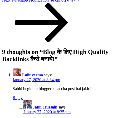
Next
Whatsapp Notification को on/ off कैसे करे
Post
9 thoughts on “
Blog के लिए High Quality
Backlinks कैसे बनाये!
”
Lalit verma
says:
January 27, 2020 at 8:34 pm
Sabhi beginner blogger ke accha post hai jakir bhai
Reply
Jakir Hussain
says:
January 27, 2020 at 8:35 pm