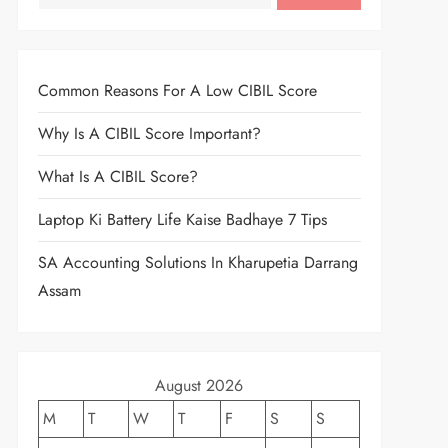
Common Reasons For A Low CIBIL Score
Why Is A CIBIL Score Important?
What Is A CIBIL Score?
Laptop Ki Battery Life Kaise Badhaye 7 Tips
SA Accounting Solutions In Kharupetia Darrang
Assam
August 2026
M
T
W
T
F
S
S