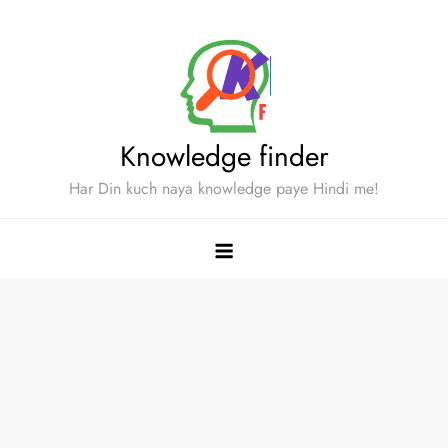
Skip
to
content
Knowledge finder
Har Din kuch naya knowledge paye Hindi me!