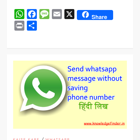
WhatsApp
Facebook
Message
Email
X
Share
Print
Share
/
KAISE KARE
WHATSAPP