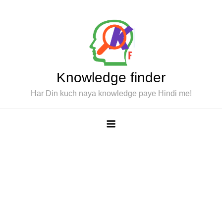
Skip
to
content
Knowledge finder
Har Din kuch naya knowledge paye Hindi me!