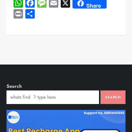
WhatsApp
Facebook
Message
Email
X
Share
Print
Share
Search
SEARCH