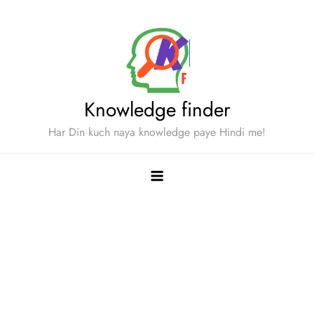
Skip
to
content
Knowledge finder
Har Din kuch naya knowledge paye Hindi me!