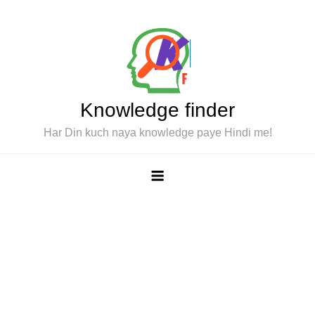
Skip
to
content
Knowledge finder
Har Din kuch naya knowledge paye Hindi me!