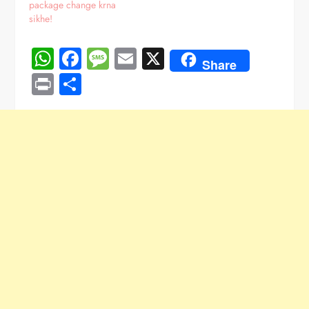
package change krna
sikhe!
WhatsApp
Facebook
Message
Email
X
Share
Print
Share