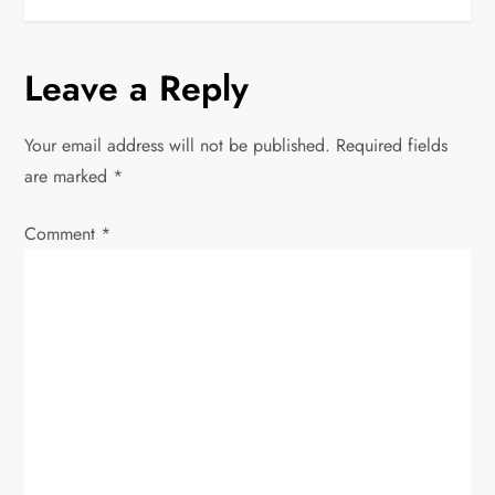
s
t
Leave a Reply
n
Your email address will not be published.
Required fields
a
are marked
*
v
Comment
*
i
g
a
t
i