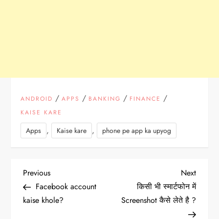
/
/
/
/
ANDROID
APPS
BANKING
FINANCE
KAISE KARE
,
,
Apps
Kaise kare
phone pe app ka upyog
P
Previous
Next
Previous
Next
Post
Post
Facebook account
किसी भी स्मार्टफोन में
o
kaise khole?
Screenshot कैसे लेते है ?