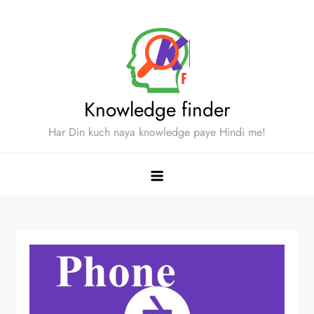
Skip
to
content
Knowledge finder
Har Din kuch naya knowledge paye Hindi me!