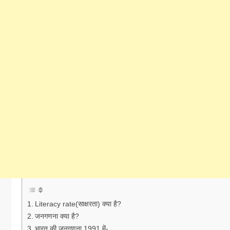
Literacy rate(साक्षरता) क्या है?
जनगणना क्या है?
भारत की जनगणना 1991 में-