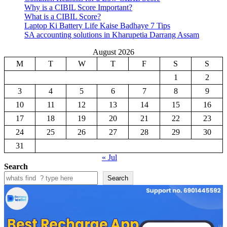
Why is a CIBIL Score Important?
What is a CIBIL Score?
Laptop Ki Battery Life Kaise Badhaye 7 Tips
SA accounting solutions in Kharupetia Darrang Assam
August 2026
M
T
W
T
F
S
S
1
2
3
4
5
6
7
8
9
10
11
12
13
14
15
16
17
18
19
20
21
22
23
24
25
26
27
28
29
30
31
« Jul
Search
Search