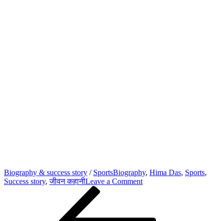
Biography & success story
/
Sports
Biography
,
Hima Das
,
Sports
,
on
Success story
,
जीवन कहानी
Leave a Comment
Post
Previous
Hima
Post
Das
navigation
Biography
In