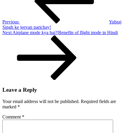
Hindi,
जीवन
परिचय
Previous
Yubraj
Singh ke jeevan parichay!
Next
Next
Airplane mode kya hai?|Benefits of flight mode in Hindi
Post
Leave a Reply
Your email address will not be published.
Required fields are
marked
*
Comment
*