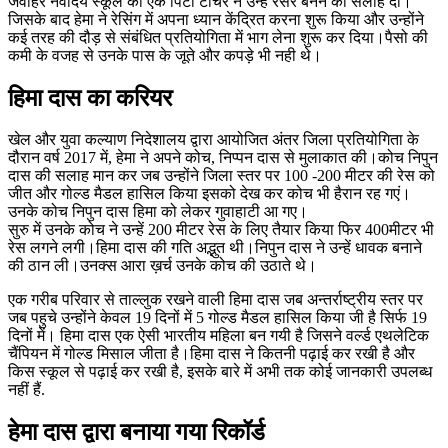
जवाहर नवोदय स्कूल की एक पिटी टीचर ने उन्हें रेसर बनने की सलाह दी।
जिसके बाद हेमा ने रेसिंग में अपना ध्यान केंद्रित करना शुरू किया और उन्होंने
कई तरह की दौड़ से संबंधित प्रतियोगिता में भाग लेना शुरू कर दिया।पैसो की
कमी के वजह से उनके पास के जूते और कपड़े भी नही थे।
हिमा दास का करियर
खेल और युवा कल्याण निदेशालय द्वारा आयोजित अंतर जिला प्रतियोगिता के
दौरान वर्ष 2017 में, हेमा ने अपने कोच, निप्पन दास से मुलाकात की।कोच निपुन
दास की सलाह मान कर जब उन्होंने जिला स्तर पर 100 -200 मीटर की रेस को
जीत और गोल्ड मैडल हासिल किया इसको देख कर कोच भी हैरान रह गएं।
उनके कोच निपुन दास हिमा को लेकर गुवाहाटी आ गए।
सुरु में उनके कोच ने उन्हें 200 मीटर रेस के लिए तैयार किया फिर 400मीटर भी
रेस लगने लगी।हिमा दास की गति अद्भुत थी।निपुन दास ने उन्हें धावक बनाने
की ठान ली।उनक्स आरा ख़र्च उनके कोच की उठाते थे।
एक गरीब परिवार से ताल्लुक रखने वाली हिमा दास जब अन्तर्राष्ट्रीय स्तर पर
जब पहुचे उन्होंने केवल 19 दिनों में 5 गोल्ड मैडल हासिल किया जी है सिर्फ 19
दिनों में। हिमा दास एक ऐसी भारतीय महिला बन गयी है जिसने वर्ल्ड एथलेटिक
चैंपियन में गोल्ड मिसाल जीता है।हिमा दास ने कितनी पढ़ाई कर रखी है और
किस स्कूल से पढ़ाई कर रखी है, इसके बारे में अभी तक कोई जानकारी उपलब्ध
नहीं हैं.
हेमा दास द्वारा बनाया गया रिकॉर्ड