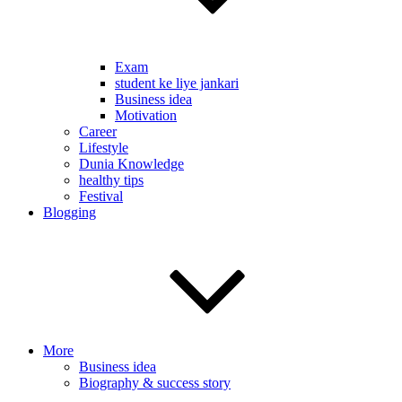
Exam
student ke liye jankari
Business idea
Motivation
Career
Lifestyle
Dunia Knowledge
healthy tips
Festival
Blogging
More
Business idea
Biography & success story