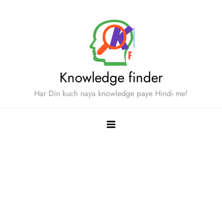
Skip
to
content
Knowledge finder
Har Din kuch naya knowledge paye Hindi me!