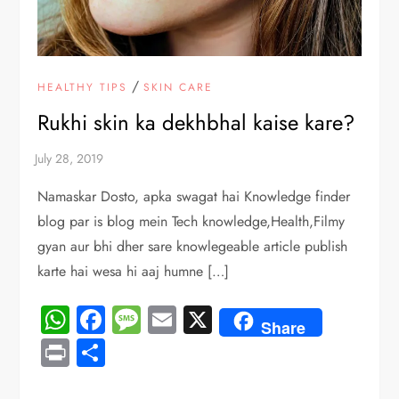
/
HEALTHY TIPS
SKIN CARE
Rukhi skin ka dekhbhal kaise kare?
Namaskar Dosto, apka swagat hai Knowledge finder
blog par is blog mein Tech knowledge,Health,Filmy
gyan aur bhi dher sare knowlegeable article publish
karte hai wesa hi aaj humne […]
WhatsApp
Facebook
Message
Email
X
Share
Print
Share