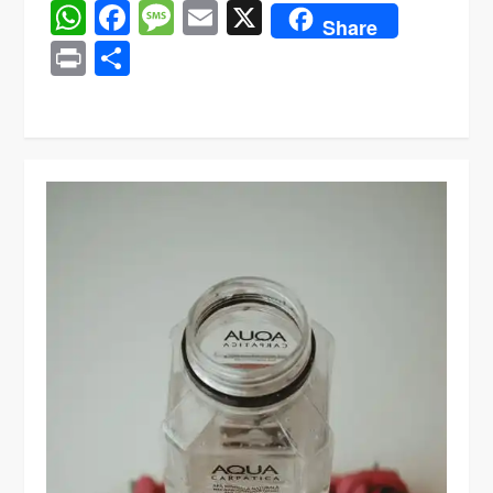
WhatsApp
Facebook
Message
Email
X
Share
Print
Share