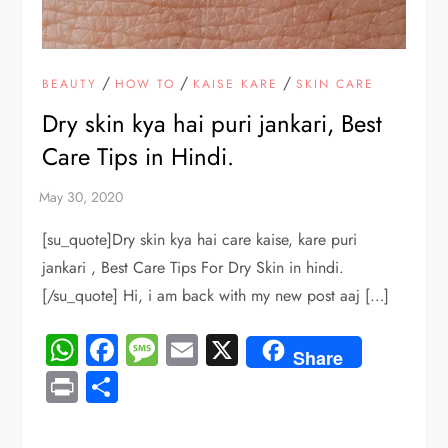
/
/
/
BEAUTY
HOW TO
KAISE KARE
SKIN CARE
Dry skin kya hai puri jankari, Best
Care Tips in Hindi.
[su_quote]Dry skin kya hai care kaise, kare puri
jankari , Best Care Tips For Dry Skin in hindi.
[/su_quote] Hi, i am back with my new post aaj […]
WhatsApp
Facebook
Message
Email
X
Share
Print
Share