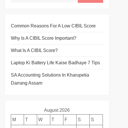
Common Reasons For A Low CIBIL Score
Why Is A CIBIL Score Important?
What Is A CIBIL Score?
Laptop Ki Battery Life Kaise Badhaye 7 Tips
SA Accounting Solutions In Kharupetia
Darrang Assam
August 2026
M
T
W
T
F
S
S