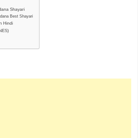
dana Shayari
adana Best Shayari
n Hindi
INES)