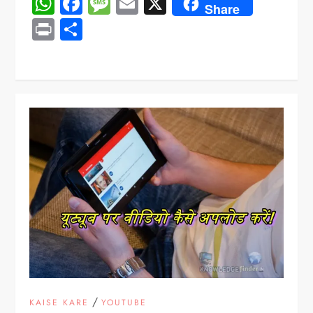
WhatsApp
Facebook
Message
Email
X
Share
Print
Share
/
KAISE KARE
YOUTUBE