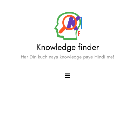
Skip
to
content
Knowledge finder
Har Din kuch naya knowledge paye Hindi me!