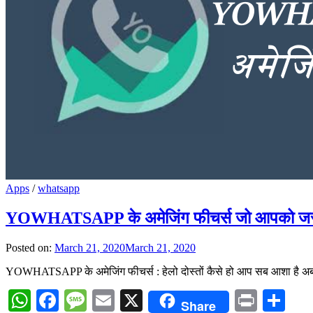
Apps
/
whatsapp
YOWHATSAPP के अमेजिंग फीचर्स जो आपको जरू
Posted on:
March 21, 2020
March 21, 2020
YOWHATSAPP के अमेजिंग फीचर्स : हेलो दोस्तों कैसे हो आप सब आशा है अब
WhatsApp
Facebook
Message
Email
X
Print
Sh
Share