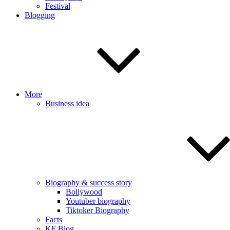
Festival
Blogging
More
Business idea
Biography & success story
Bollywood
Youtuber biography
Tiktoker Biography
Facts
KF Blog