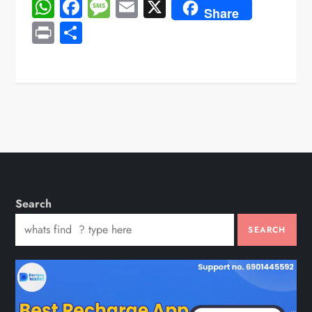
WhatsApp
Facebook
Message
Email
X
Share
Print
Share
Search
SEARCH