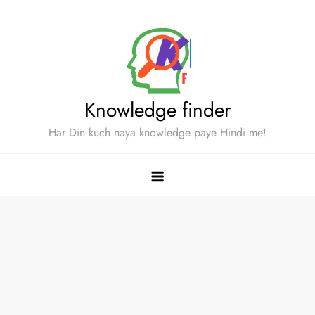
Skip
to
content
Knowledge finder
Har Din kuch naya knowledge paye Hindi me!