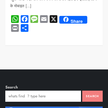
के मोबाइल […]
WhatsApp
Facebook
Message
Email
X
Share
Print
Share
Search
SEARCH