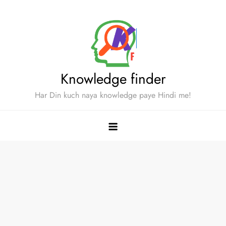
Skip
to
content
Knowledge finder
Har Din kuch naya knowledge paye Hindi me!